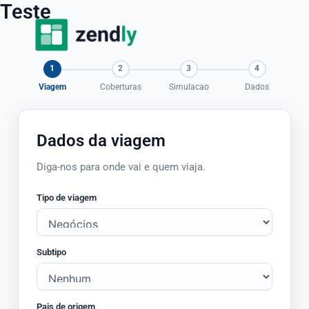
Teste
Ir
para
o
conteúdo
Viagem
Coberturas
Simulacao
Dados
Dados da viagem
Diga-nos para onde vai e quem viaja.
Tipo de viagem
Subtipo
Pais de origem